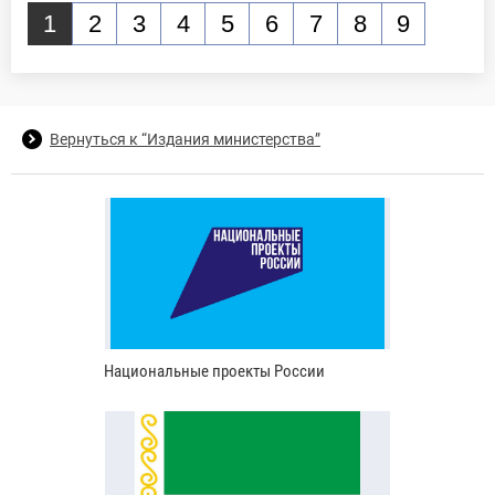
1
2
3
4
5
6
7
8
9
Вернуться к “Издания министерства”
Национальные проекты России