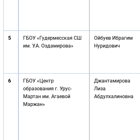
5
ГБОУ «Гудермесская СШ
Ойбуев Ибрагим
им. У.А. Оздамирова»
Нуридович
6
ГБОУ «Центр
Джантамирова
образования г. Урус-
Лиза
Мартан им. Агаевой
Абдулхалиновна
Маржан»