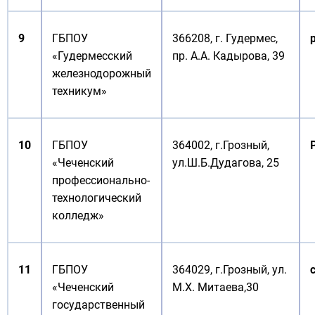
9
ГБПОУ
366208, г. Гудермес,
«Гудермесский
пр. А.А. Кадырова, 39
железнодорожный
техникум»
10
ГБПОУ
364002, г.Грозный,
«Чеченский
ул.Ш.Б.Дудагова, 25
профессионально-
технологический
колледж»
11
ГБПОУ
364029, г.Грозный, ул.
«Чеченский
М.Х. Митаева,30
государственный