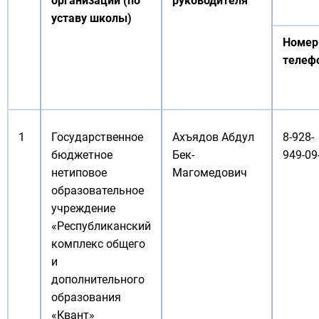
организации (по
руководителя
уставу школы)
Номер
телеф
1
Государственное
Ахъядов Абдул
8-928-
бюджетное
Бек-
949-09
нетиповое
Магомедович
образовательное
учреждение
«Республиканский
комплекс общего
и
дополнительного
образования
«Квант»