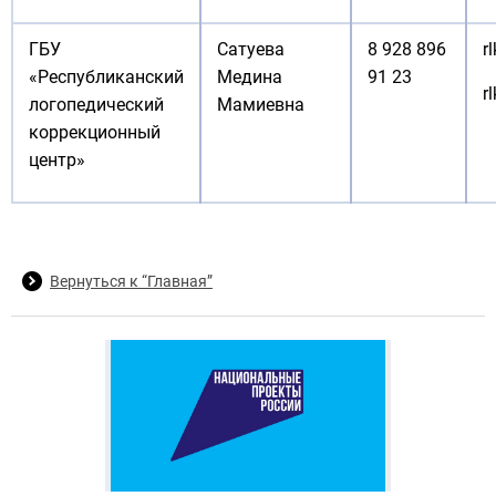
ГБУ
Сатуева
8 928 896
r
«Республиканский
Медина
91 23
r
логопедический
Мамиевна
коррекционный
центр»
Вернуться к “Главная”