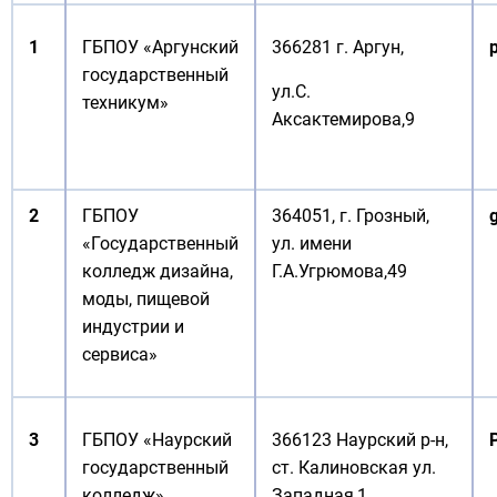
1
ГБПОУ «Аргунский
366281 г. Аргун,
государственный
ул.С.
техникум»
Аксактемирова,9
2
ГБПОУ
364051, г. Грозный,
«Государственный
ул. имени
колледж дизайна,
Г.А.Угрюмова,49
моды, пищевой
индустрии и
сервиса»
3
ГБПОУ «Наурский
366123 Наурский р-н,
государственный
ст. Калиновская ул.
колледж»
Западная,1