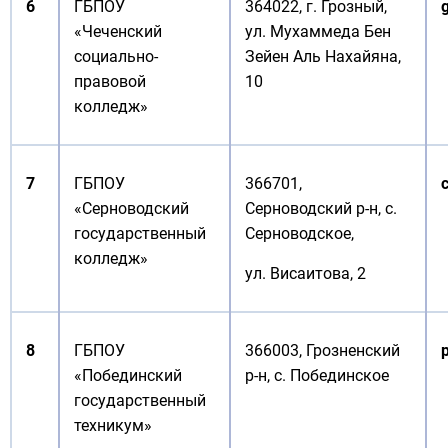
6
ГБПОУ
364022, г. Грозный,
«Чеченский
ул. Мухаммеда Бен
социально-
Зейен Аль Нахайяна,
правовой
10
колледж»
7
ГБПОУ
366701,
«Серноводский
Серноводский р-н, с.
государственный
Серноводское,
колледж»
ул. Висаитова, 2
8
ГБПОУ
366003, Грозненский
«Побединский
р-н, с. Побединское
государственный
техникум»