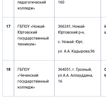
педагогический
160
колледж»
17
ГБПОУ «Ножай-
366241, Ножай-
Юртовский
Юртовский р-н,
государственный
с. Ножай- Юрт,
техникум»
ул. А.А. Кадырова,96
18
ГБПОУ
364051, г. Грозный,
«Чеченский
ул.А.А. Аллауддина,
государственный
16
колледж»