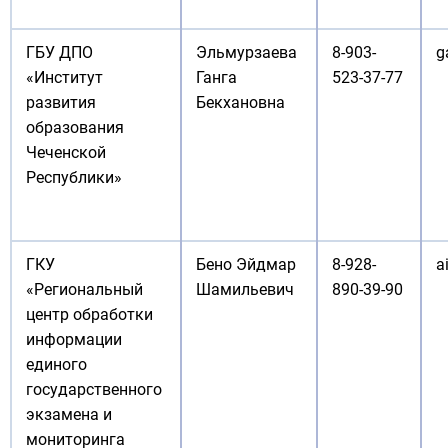
ГБУ ДПО
Эльмурзаева
8-903-
g
«Институт
Ганга
523-37-77
развития
Бекхановна
образования
Чеченской
Республики»
ГКУ
Бено Эйдмар
8-928-
a
«Региональный
Шамильевич
890-39-90
центр обработки
информации
единого
государственного
экзамена и
мониторинга