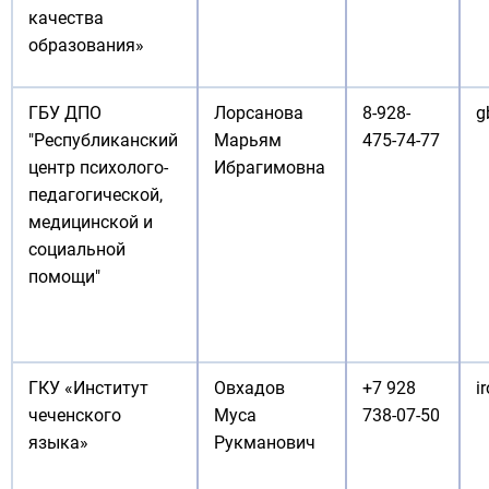
качества
образования»
ГБУ ДПО
Лорсанова
8-928-
g
"Республиканский
Марьям
475-74-77
центр психолого-
Ибрагимовна
педагогической,
медицинской и
социальной
помощи"
ГКУ «Институт
Овхадов
+7 928
i
чеченского
Муса
738-07-50
языка»
Рукманович