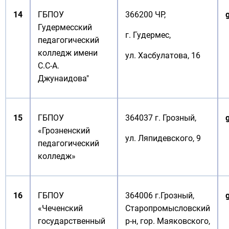
14
ГБПОУ
366200 ЧР,
Гудермесский
г. Гудермес,
педагогический
колледж имени
ул. Хасбулатова, 16
С.С-А.
Джунаидова"
15
ГБПОУ
364037 г. Грозный,
«Грозненский
ул. Ляпидевского, 9
педагогический
колледж»
16
ГБПОУ
364006 г.Грозный,
«Чеченский
Старопромысловский
государственный
р-н, гор. Маяковского,