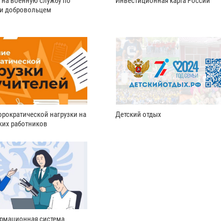
 на военную службу по
Инвестиционная карта России
ли добровольцем
рократической нагрузки на
Детский отдых
ких работников
рмационная система