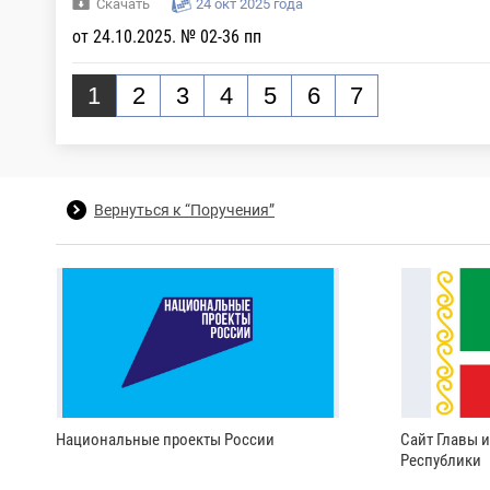
Скачать
24 окт 2025 года
от 24.10.2025. № 02-36 пп
1
2
3
4
5
6
7
Вернуться к “Поручения”
Национальные проекты России
Сайт Главы 
Республики