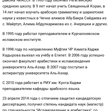
района ЧИАССР. В 1993 году окончил Регитинскую
среднюю школу. В 9 лет начал учить Священный Коран, в
14 лет начал изучать арабскую грамматику и шариатские
науки у известных в Чечне алимов Абу-Бакра Сайдаева из
с. Майртуп, Алима Абдулкаримова из с. Ачерешки и других.
В 1995 году работал преподавателем в Курчалоевском
исламском институте.
В 1998 году по направлению Муфтия ЧР Ахмата-Хаджи
Кадырова выехал на учёбу в Египет. В 2006 году успешно
окончил факультет арабистики и исламоведения
университета Аль-Азхар. В 2007 году поступил в
аспирантуру университета Аль-Азхар.
С 2010 года работает в РИУ им. Кунта-Хаджи
преподавателем кафедры арабского языка.
23 апреля 2014 года с отличием защитил кандидатскую
диссертацию, получил степень кандидата наук (магистр)
по специальности "Исламоведение и арабистика", со