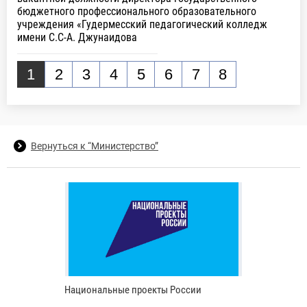
бюджетного профессионального образовательного
учреждения «Гудермесский педагогический колледж
имени С.С-А. Джунаидова
1
2
3
4
5
6
7
8
Вернуться к “Министерство”
Национальные проекты России