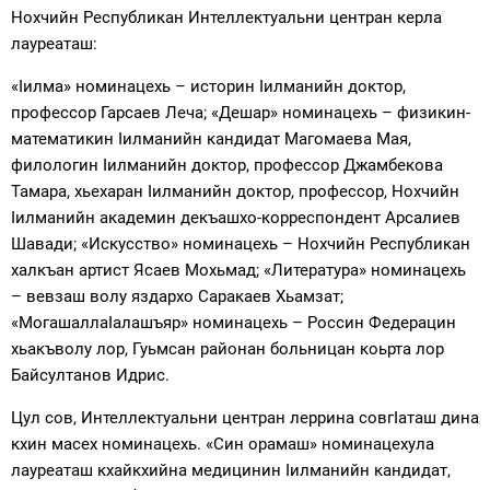
Нохчийн Республикан Интеллектуальни центран керла
лауреаташ:
«Iилма» номинацехь – историн Iилманийн доктор,
профессор Гарсаев Леча; «Дешар» номинацехь – физикин-
математикин Iилманийн кандидат Магомаева Мая,
филологин Iилманийн доктор, профессор Джамбекова
Тамара, хьехаран Iилманийн доктор, профессор, Нохчийн
Iилманийн академин декъашхо-корреспондент Арсалиев
Шавади; «Искусство» номинацехь – Нохчийн Республикан
халкъан артист Ясаев Мохьмад; «Литература» номинацехь
– вевзаш волу яздархо Саракаев Хьамзат;
«МогашаллаIалашъяр» номинацехь – Россин Федерацин
хьакъволу лор, Гуьмсан районан больницан коьрта лор
Байсултанов Идрис.
Цул сов, Интеллектуальни центран леррина совгIаташ дина
кхин масех номинацехь. «Син орамаш» номинацехула
лауреаташ кхайкхийна медицинин Iилманийн кандидат,