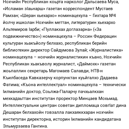
Нохчийн Республикан коьрта нарколог Дальсаева Муса,
«Исламан зIаьнарш» газетан корреспондент Мустаев
Рамзан; «Шеран хьехархо» номинацехула – Гихтара №4
йолчу ишколан Нохчийн меттан, литературин хьехархо
Альтемиров Iарби; «ГIуллакхах доглазарна» («За
подвижничество») номинацехула – Россин Федерацин
культуран хьакъйолу белхахо, республикан берийн
библиотекин директор Сайдумова Зулай; «Журналистика»
номинацехула – нохчийн журналистикин къано, Нохчийн
Республикан хьакъволу журналист, «Даймохк» газетан
жоьпаллин секретарь Магомаев Салавди, НТВ-н
Къилбаседа Кавказерчу корпунктан куьйгалхо Дадаева
Фатима; «Къона интеллектуал» номинацехула – технически
Iилманийн доктор, Соьлжа-ГIаларчу пачхьалкхан
мехкадаьттан институтан проректор Минцаев Мохьмад.
Интеллектуальни центран советан дипломаца совгIат дина
Дешаран белхахойн говзалла лакхаяккхаран нохчийн
институтан директорна, историн Iилманийн кандидатана
Эльмурзаева Гангина.