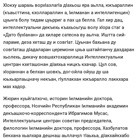
ХIокху шарахь ворхIазлагIа дIахьош яра аьлла, юкъараллин
(къаьсттина, кхоллараллин а, Iилманан а интеллигенцин)
цуьнга болу тидам цуьрриг а лах ца белла. Гал хир дац,
интеллектуальни декъехь къахьоьгуш волу хIора стаг а
«Дато бухIанан» да хиларе сатесна ву аьлча. Иштта сий-
лараме, деза хеташ ду и совгIат. Цуьнан бахьана ду
совгIаташ дIадаларан церемони цхьа шатайпанчу даздаран
хьолехь, дикачу вовшахтохараллица Интеллектуальни
центран кхеташонан дIаяхьа ницкъ кхачар. Цул сов,
хIораннан а белхан шовкъ, дог-ойла ойуш ду ша
юьхьарлаьцначу некъан, гIуллакхан юкъаралло лаккхара
мах хадор.
Жюрин куьйгалхочо, историн Iилманийн доктора,
профессора, Нохчийн Республикан Iилманийн академин
декъашхочо-корреспондента Ибрагимов Мусас,
Интеллектуальни центран советан председатела,
филологин Iилманийн доктора, профессора, Хазбулатов
Бекхана хьалхара дешнаш аьллачул тIаьхьа, дIакхайкхабо