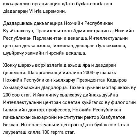
юкъараллин организацин «Дато бухIа» совгIаташ
дIадаларан VII-гIа церемони.
Даздаршкахь дакъалецира Нохчийн Республикан
Куьйгалхочун, Правительствон Администрацин а, Нохчийн
Республикан Парламентан а векалша, Интеллектуальни
центран декъашхоша, Iилманан, дешаран гIуллакххоша,
шуьйрачу хаамийн гIирсийн векалша.
ХIокху шарахь ворхIазлагIа дIахьош яра и даздаран
церемони. Ша организаци йиллина 2003-чу шарахь
Нохчийн Республикан хьалхарчу Президентан Кадыров
Ахьмад-Хьаьжин дIадолорца. Тахана цуьнан могIаршкахь ву
200 сов стаг. И йиллинчу хьалхарчу дийнахь дуьйна
Интеллектуальни центран советан куьйгалхо ву филологин
Iилманийн доктор, профессор, Нохчийн Республикан
пачхьалкхан хьехархойн институтан ректор Хазбулатов
Бекхан. Интеллектуальни центран «Дато бухIа» совгIатан
лауреаташ хилла 100 гергга стаг.