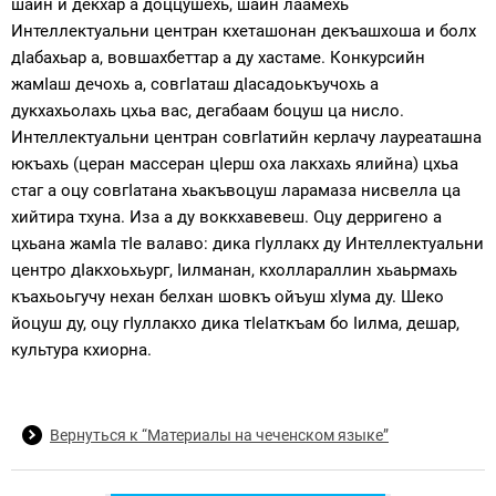
шайн и декхар а доццушехь, шайн лаамехь
Интеллектуальни центран кхеташонан декъашхоша и болх
дIабахьар а, вовшахбеттар а ду хастаме. Конкурсийн
жамIаш дечохь а, совгIаташ дIасадоькъучохь а
дукхахьолахь цхьа вас, дегабаам боцуш ца нисло.
Интеллектуальни центран совгIатийн керлачу лауреаташна
юкъахь (церан массеран цIерш оха лакхахь ялийна) цхьа
стаг а оцу совгIатана хьакъвоцуш ларамаза нисвелла ца
хийтира тхуна. Иза а ду воккхавевеш. Оцу дерригено а
цхьана жамIа тIе валаво: дика гIуллакх ду Интеллектуальни
центро дIакхоьхьург, Iилманан, кхоллараллин хьаьрмахь
къахьоьгучу нехан белхан шовкъ ойъуш хIума ду. Шеко
йоцуш ду, оцу гIуллакхо дика тIеIаткъам бо Iилма, дешар,
культура кхиорна.
Вернуться к “Материалы на чеченском языке”