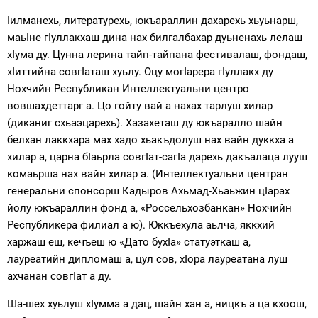
Iилманехь, литературехь, юкъараллин дахарехь хьуьнарш,
маьIне гIуллакхаш дина нах билгалбахар дуьненахь лелаш
хIума ду. Цунна лерина тайп-тайпана фестивалаш, фондаш,
хIиттийна совгIаташ хуьлу. Оцу могIарера гIуллакх ду
Нохчийн Республикан Интеллектуальни центро
вовшахдеттарг а. Цо гойту вай а нахах тарлуш хилар
(диканиг схьаэцарехь). Хазахеташ ду юкъаралло шайн
белхан лаккхара мах хадо хьакъдолуш нах вайн дуккха а
хилар а, царна бIаьрла совгIат-сагIа дарехь дакъалаца лууш
комаьрша нах вайн хилар а. (Интеллектуальни центран
генеральни спонсорш Кадыров Ахьмад-Хьаьжин цIарах
йолу юкъараллин фонд а, «Россельхозбанкан» Нохчийн
Республикера филиал а ю). Юккъехула аьлча, яккхий
харжаш еш, кечъеш ю «Дато бухIа» статуэткаш а,
лауреатийн дипломаш а, цул сов, хIора лауреатана луш
ахчанан совгIат а ду.
Ша-шех хуьлуш хIумма а дац, шайн хан а, ницкъ а ца кхоош,