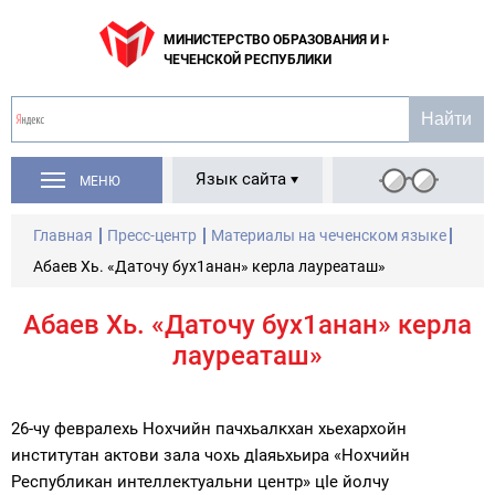
МИНИСТЕРСТВО ОБРАЗОВАНИЯ И НАУКИ
ЧЕЧЕНСКОЙ РЕСПУБЛИКИ
Язык сайта
МЕНЮ
Главная
Пресс-центр
Материалы на чеченском языке
Абаев Хь. «Даточу бух1анан» керла лауреаташ»
Абаев Хь. «Даточу бух1анан» керла
лауреаташ»
26-чу февралехь Нохчийн пачхьалкхан хьехархойн
институтан актови зала чохь дIаяьхьира «Нохчийн
Республикан интеллектуальни центр» цIе йолчу