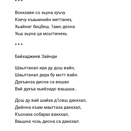
* * *
Воккхаве со хьуна хуъчу
Кхечу къаьмнийн меттанех,
Хьайниг бицбеш, 1амо дезна
Уьш хьуна ца моьттинехь.
* * *
Байхаджиев Зайнди
Шаьлтанал ира ду дош вайн,
Шаьлтанал дера бу мотт вайн.
Дукъанза дисна са вешан
Вай дукъа хьийзадо ваьшша…
Дош ду вай шайха д1овш даккхал,
Дийнна къам маьттаза даккхал,
Къонаха собарах ваккхал,
Ваьшна чохь дисна са даккхал.