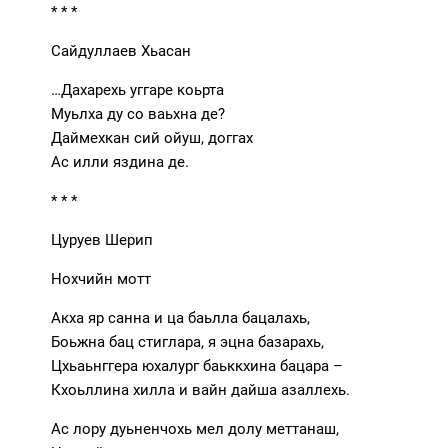
* * *
Сайдуллаев Хьасан
…Дахарехь уггаре коьрта
Муьлха ду со ваьхна де?
Даймехкан сий ойуш, доггах
Ас илли яздина де.
* * *
Цуруев Шерип
Нохчийн мотт
Акха яр санна и ца баьлла бацалахь,
Боьжна бац стиглара, я эцна базарахь,
Цхьаьнггера юхалург баьккхина бацара –
Кхоьллина хилла и вайн дайша азаллехь.
Ас лору дуьненчохь мел долу меттанаш,