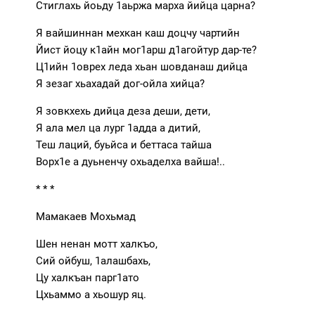
Стиглахь йоьду 1аьржа марха йийца царна?
Я вайшиннан мехкан каш доцчу чартийн
Йист йоцу к1айн мог1арш д1агойтур дар-те?
Ц1ийн 1оврех леда хьан шовданаш дийца
Я зезаг хьахадай дог-ойла хийца?
Я зовкхехь дийца деза деши, дети,
Я ала мел ца лург 1адда а дитий,
Теш лаций, буьйса и беттаса тайша
Ворх1е а дуьненчу охьаделха вайша!..
* * *
Мамакаев Мохьмад
Шен ненан мотт халкъо,
Сий ойбуш, 1алашбахь,
Цу халкъан парг1ато
Цхьаммо а хьошур яц.