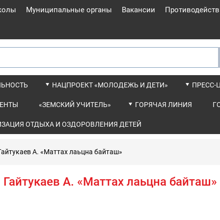
колы
Муниципальные органы
Вакансии
Противодейств
ЛЬНОСТЬ
НАЦПРОЕКТ «МОЛОДЕЖЬ И ДЕТИ»
ПРЕСС-
ЕНТЫ
«ЗЕМСКИЙ УЧИТЕЛЬ»
ГОРЯЧАЯ ЛИНИЯ
Г
ИЗАЦИЯ ОТДЫХА И ОЗДОРОВЛЕНИЯ ДЕТЕЙ
Гайтукаев А. «Маттах лаьцна байташ»
Гайтукаев А. «Маттах лаьцна байташ»