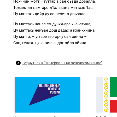
Нохчийн мотт – гуттар а сан оьзда дозалла,
1ожаллин цамгаро д1алаьцна меттахь 1аш,
Цу маттахь дийр ду ас весет а доьзале.
Цу маттахь нанас со дуьххьара хьаьстина,
Цу маттахь некъан дош дадас а кхайкхийна,
Цу матто, – уггаре гергарчу сан синна –
Сан, генахь цхьа висча, дог-ойла айина.
Вернуться к “Материалы на чеченском языке”