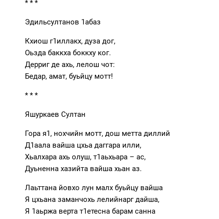
* * *
Эдильсултанов 1абаз
Кхиош г1иллакх, дуза дог,
Оьзда баккха боккху ког.
Дерриг де ахь, лелош чот:
Бедар, амат, буьйцу мотт!
* * *
Яшуркаев Султан
Гора я1, нохчийн мотт, дош метта диллий
Д1аала вайша цхьа даггара илли,
Хьалхара ахь олуш, т1аьхьара – ас,
Дуьненна хазийта вайша хьан аз.
Лаьттана йовхо лун малх буьйцу вайша
Я цхьана заманчохь лелийнарг дайша,
Я 1аьржа верта т1етесна барам санна