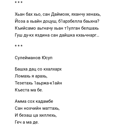
* * *
Хьан бах хьо, сан Даймохк, яханчу хенахь,
Йоза а хьайн доцуш, б1арзбелла баьхна?
Къийсамо аьгначу хьан т1улган белшахь
Гуш ду-кх яздина сан дайшка кхаьчнарг…
* * *
Сулейманов Юсуп
Башха дац со кхалхарх
Ломахь я арахь,
Тезетахь 1аьржа-к1айн
Къеста ма бе.
Амма сох кадамбе
Сан нохчийн маттахь,
И безаш ца хиллехь,
Геч а ма де.