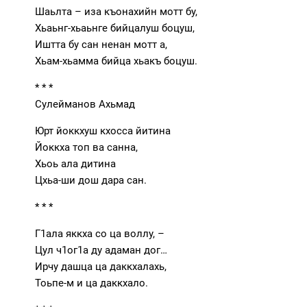
Шаьлта – иза къонахийн мотт бу,
Хьаьнг-хьаьнге бийцалуш боцуш,
Иштта бу сан ненан мотт а,
Хьам-хьамма бийца хьакъ боцуш.
* * *
Сулейманов Ахьмад
Юрт йоккхуш кхосса йитина
Йоккха топ ва санна,
Хьоь ала дитина
Цхьа-ши дош дара сан.
* * *
Г1ала яккха со ца воллу, –
Цул ч1ог1а ду адаман дог…
Ирчу дашца ца даккхалахь,
Тоьпе-м и ца даккхало.