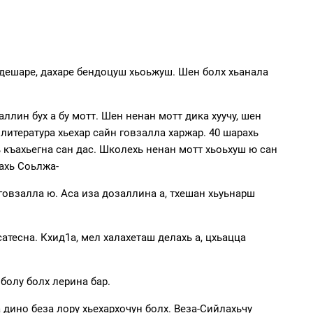
у дешаре, дахаре бендоцуш хьоьжуш. Шен болх хьанала
ллин бух а бу мотт. Шен ненан мотт дика хуучу, шен
литература хьехар сайн говзалла харжар. 40 шарахь
ь къахьегна сан дас. Школехь ненан мотт хьоьхуш ю сан
рахь Соьлжа-
говзалла ю. Аса иза дозаллина а, тхешан хьуьнарш
сатесна. Кхид1а, мел халахеташ делахь а, цхьацца
болу болх лерина бар.
а дино беза лору хьехархочун болх. Веза-Сийлахьчу