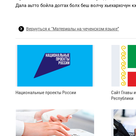
Дала аьтто бойла доггах болх беш волчу хьехархочун к
Вернуться к “Материалы на чеченском языке”
Национальные проекты России
Сайт Главы 
Республики