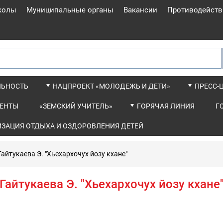
колы
Муниципальные органы
Вакансии
Противодейств
ЛЬНОСТЬ
НАЦПРОЕКТ «МОЛОДЕЖЬ И ДЕТИ»
ПРЕСС-
ЕНТЫ
«ЗЕМСКИЙ УЧИТЕЛЬ»
ГОРЯЧАЯ ЛИНИЯ
Г
ИЗАЦИЯ ОТДЫХА И ОЗДОРОВЛЕНИЯ ДЕТЕЙ
Гайтукаева Э. "Хьехархочух йозу кхане"
Гайтукаева Э. "Хьехархочух йозу кхане