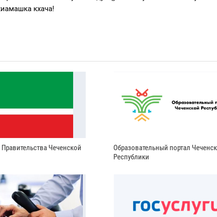
хиамашка кхача!
и Правительства Чеченской
Образовательный портал Чеченс
Республики