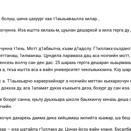
м болуш, шена цахуург хаа т1аьхьаваьлла хилар…
очунна. Иза иштта хилахь-м, цуьнан дешархой а хила герга д
унна т1ехь. Мотт д1абаьлча, къам д1адолу. Г1иллакх-оьзданга
меттанаш, 1илманаш. Цундела ларамаза дац аса нохчийн мотт, 
енсехь волчу сан ден дас. 25 шарахь гергга дешаран хьаьрмах
 а, ткъа иштта аса а вайн университет чекхъяьккхина. Кху ша
 а. Т1аьххьарчо караерзийнарг а нохчийн меттан хьехархочун 
оккха ду, аса 1аламат дукха къахьега деза, бохург ду сан иза.
 бохург санна, хуьлу дуьххьара школе баьхкинчу хенахь деша 
лчийн.
рхочун дахарехь даима дика хийцамаш хилийта хьажар, ша беш 
хар – иза шатайпа г1уллакх ду. Цунах йозу вайн кхане. Бусалб