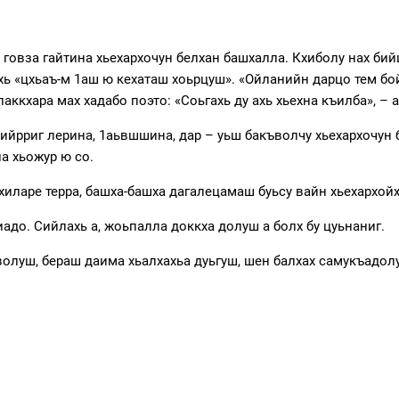
о говза гайтина хьехархочун белхан башхалла. Кхиболу нах б
чохь «цхьаъ-м 1аш ю кехаташ хоьрцуш». «Ойланийн дарцо тем б
аккхара мах хадабо поэто: «Соьгахь ду ахь хьехна къилба», – 
ийрриг лерина, 1аьвшшина, дар – уьш бакъволчу хьехархочун 
а хьожур ю со.
хиларе терра, башха-башха дагалецамаш буьсу вайн хьехархойх
адо. Сийлахь а, жоьпалла доккха долуш а болх бу цуьнаниг.
 волуш, бераш даима хьалхахьа дуьгуш, шен балхах самукъадол