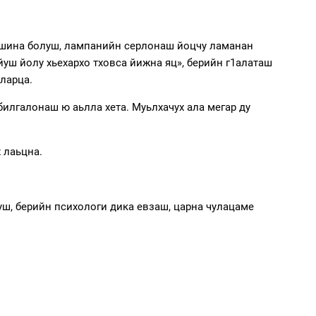
ийшина болуш, лампанийн серлонаш йоцчу ламанан
ойуш йолу хьехархо тховса йижна яц», берийн г1алаташ
аларца.
билгалонаш ю аьлла хета. Муьлхачух ала мегар ду
 лаьцна.
уш, берийн психологи дика евзаш, царна чулацаме