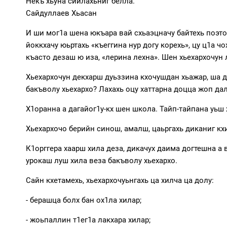
Некъ хьуна сийлахьниг белла.
Сайдуллаев Хьасан
И ши мог1а шена юкъара вай схьаэцначу байтехь поэт
йоккхачу юьртахь «къеггина нур догу корехь», цу ц1а 
къасто дезаш ю иза, «лерина лехна». Шен хьехархочун л
Хьехархочун декхарш дуьззина кхочушдан хьажар, ша д
бакъволу хьехархо? Лахахь оцу хаттарна доцца жоп дал
Х1оранна а дагайог1у-кх шен школа. Тайп-тайпана уьш 
Хьехархочо берийн синош, амалш, цаьргахь диканиг кхи
К1орггера хаарш хила деза, дикачух даима догтешна а
урокаш луш хила веза бакъволу хьехархо.
Сайн кхетамехь, хьехархочуьнгахь ца хилча ца долу:
- берашца болх бан ох1ла хилар;
- жоьпаллин т1ег1а лакхара хилар;