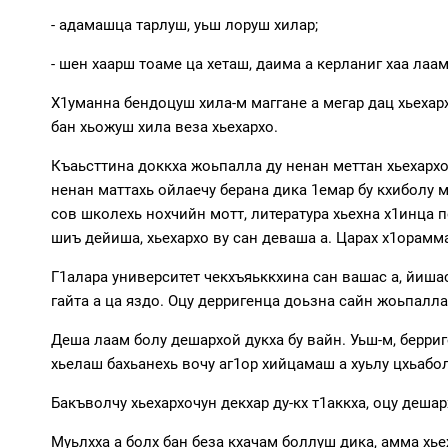
- адамашца тарлуш, уьш лоруш хилар;
- шен хаарш тоаме ца хеташ, даима а керланиг хаа лаа
Х1уманна бендоцуш хила-м маггане а мегар дац хьехарх
бан хьожуш хила веза хьехархо.
Къаьсттина доккха жоьпалла ду ненан меттан хьехархоч
ненан маттахь ойлаечу берана дика 1емар бу кхиболу 
сов школехь нохчийн мотт, литература хьехна х1инца п
шиъ дейиша, хьехархо ву сан деваша а. Царах х1орамма
Г1алара университет чекхъяьккхина сан вашас а, йишас
гайта а ца яздо. Оцу дерригенца доьзна сайн жоьпалла д
Деша лаам болу дешархой дукха бу вайн. Уьш-м, берриге
хьелаш бахьанехь вочу аг1ор хийцамаш а хуьлу цхьабо
Бакъволчу хьехархочун декхар ду-кх т1аккха, оцу деша
Муьлхха а болх бан беза кхачам боллуш дика, амма хье