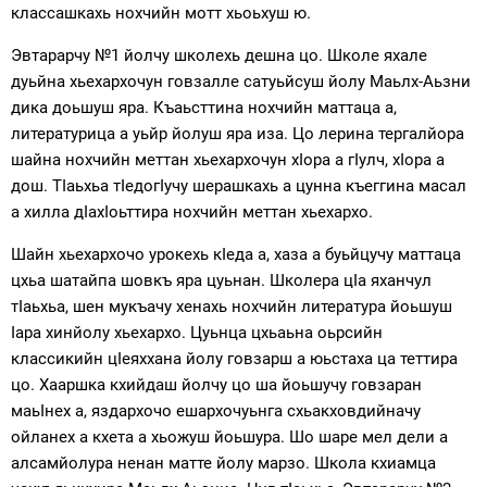
классашкахь нохчийн мотт хьоьхуш ю.
Эвтарарчу №1 йолчу школехь дешна цо. Школе яхале
дуьйна хьехархочун говзалле сатуьйсуш йолу Маьлх-Аьзни
дика доьшуш яра. Къаьсттина нохчийн маттаца а,
литературица а уьйр йолуш яра иза. Цо лерина тергалйора
шайна нохчийн меттан хьехархочун хIора а гIулч, хIора а
дош. ТIаьхьа тIедогIучу шерашкахь а цунна къеггина масал
а хилла дIахIоьттира нохчийн меттан хьехархо.
Шайн хьехархочо урокехь кIеда а, хаза а буьйцучу маттаца
цхьа шатайпа шовкъ яра цуьнан. Школера цIа яханчул
тIаьхьа, шен мукъачу хенахь нохчийн литература йоьшуш
Iара хинйолу хьехархо. Цуьнца цхьаьна оьрсийн
классикийн цIеяххана йолу говзарш а юьстаха ца теттира
цо. Хааршка кхийдаш йолчу цо ша йоьшучу говзаран
маьIнех а, яздархочо ешархочуьнга схьакховдийначу
ойланех а кхета а хьожуш йоьшура. Шо шаре мел дели а
алсамйолура ненан матте йолу марзо. Школа кхиамца