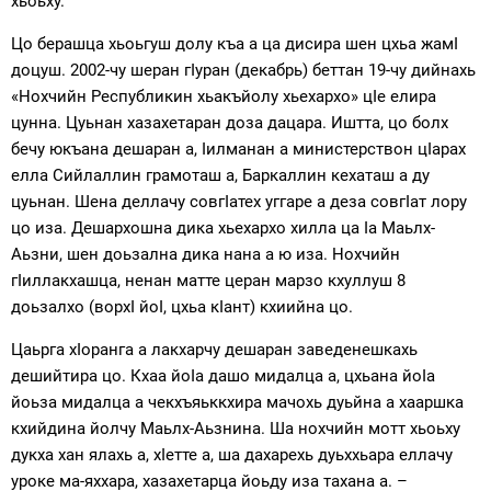
хьоьху.
Цо берашца хьоьгуш долу къа а ца дисира шен цхьа жамI
доцуш. 2002-чу шеран гIуран (декабрь) беттан 19-чу дийнахь
«Нохчийн Республикин хьакъйолу хьехархо» цIе елира
цунна. Цуьнан хазахетаран доза дацара. Иштта, цо болх
бечу юкъана дешаран а, Iилманан а министерствон цIарах
елла Сийлаллин грамоташ а, Баркаллин кехаташ а ду
цуьнан. Шена деллачу совгIатех уггаре а деза совгIат лору
цо иза. Дешархошна дика хьехархо хилла ца Iа Маьлх-
Аьзни, шен доьзална дика нана а ю иза. Нохчийн
гIиллакхашца, ненан матте церан марзо кхуллуш 8
доьзалхо (ворхI йоI, цхьа кIант) кхиийна цо.
Цаьрга хIоранга а лакхарчу дешаран заведенешкахь
дешийтира цо. Кхаа йоIа дашо мидалца а, цхьана йоIа
йоьза мидалца а чекхъяьккхира мачохь дуьйна а хааршка
кхийдина йолчу Маьлх-Аьзнина. Ша нохчийн мотт хьоьху
дукха хан ялахь а, хIетте а, ша дахарехь дуьххьара еллачу
уроке ма-яххара, хазахетарца йоьду иза тахана а. –