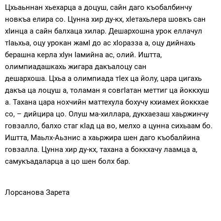
Цхьаьннан хьехарца а доцуш, сайн даго къобалбинчу
новкъа елира со. Цунна хир ду-кх, хIетахьлера шовкъ сан
хIинца а сайн балхаца хилар. Дешархошна урок еллачул
тIаьхьа, оцу урокан жамI до ас хIоразза а, оцу дийнахь
берашна керла хIун Iамийна ас, олий. Иштта,
олимпиадашкахь жигара дакъалоцу сан
дешархоша. Цхьа а олимпиада тIех ца йолу, цара цигахь
дакъа ца лоцуш а, толаман я совгIатан меттиг ца йоккхуш
а. Тахана цара нохчийн маттехула бохучу кхиамех йоккхае
со, – дийцира цо. Олуш ма-хиллара, дукхаезаш хаьржинчу
говзалло, балхо стаг кIад ца во, мелхо а цунна сихьаам бо.
Иштта, Маьлх-Аьзнис а хаьржира шен даго къобалйина
говзалла. Цунна хир ду-кх, тахана а боккхачу лаамца а,
самукъадаларца а цо шен болх бар.
Лорсанова Зарета