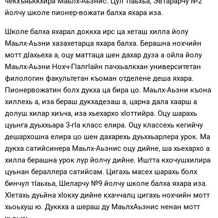
чекхъяьккхира Маьлх-Аьзнис. Цул тIаьхьа, Эвтарарчу №2
йолчу школе пионер-вожати балха яхара иза.
Школе балха яхарал доккха ирс ца хеташ хилла йолу
Маьлх-Аьзни хазахетарца яхара балха. Берашна нохчийн
мотт дIахьеха а, оцу маттаца шен дахар дуза а ойла йолу
Маьлх-Аьзни Нохч-ГIалгIайн пачхьалкхан университетан
филологин факультетан къоман отделене деша яхара.
Пионервожатин болх дукха ца бира цо. Маьлх-Аьзни къона
хиллехь а, иза бераш дукхадезаш а, царна дала хаарш а
долуш хилар хиъча, иза хьехархо хIоттийра. Оцу шарахь
цуьнга дуьххьара 3-гIа класс елира. Оцу классехь кегийчу
дешархошна елира цо шен дахарехь дуьххьарлера урок. Ма
дукха сатийсинера Маьлх-Аьзнис оцу дийне, ша хьехархо а
хилла берашна урок лур йолчу дийне. Иштта кхочушхилира
цуьнан бераллера сатийсам. Цигахь масех шарахь болх
бинчул тIаьхьа, Шеларчу №9 йолчу школе балха яхара иза.
ХIетахь дуьйна хIокху дийне кхаччалц цигахь нохчийн мотт
хьоьхуш ю. Дуккха а шераш ду МаьлхАьзнис ненан мотт