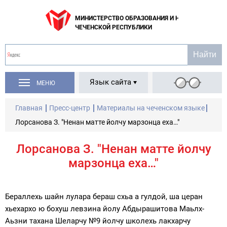
МИНИСТЕРСТВО ОБРАЗОВАНИЯ И НАУКИ
ЧЕЧЕНСКОЙ РЕСПУБЛИКИ
Язык сайта
МЕНЮ
Главная
Пресс-центр
Материалы на чеченском языке
Лорсанова З. "Ненан матте йолчу марзонца еха…"
Лорсанова З. "Ненан матте йолчу
марзонца еха…"
Бераллехь шайн лулара бераш схьа а гулдой, ша церан
хьехархо ю бохуш левзина йолу Абдырашитова Маьлх-
Аьзни тахана Шеларчу №9 йолчу школехь лакхарчу