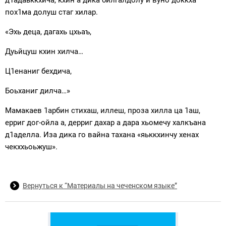
д1адаьккхича, кхин а дика билгалдолу и вуно доккха
пох1ма долуш стаг хилар.
«Эхь деца, дагахь цхьаъ,
Дуьйцуш кхин хилча…
Ц1енаниг бехдича,
Боьханиг дилча…»
Мамакаев 1арбин стихаш, иллеш, проза хилла ца 1аш,
ерриг дог-ойла а, дерриг дахар а дара хьомечу халкъана
д1аделла. Иза дика го вайна тахана «яьккхинчу хенах
чекххьоьжуш».
Вернуться к “Материалы на чеченском языке”