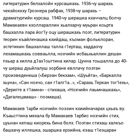
литературин белхалойн курсашкахь. 1936-чу шарахь
чекхйоккху Грознера рабфак, 1938-чу шарахь –
драматургийн курсаш. 1940-чу шерашка кхаччалц болчу
Мамакаевн кхоллараллин хьалхарчу муьран коьрта
башхалла лара йог1у оцу шерашкахь поэт, литературин
теорин къайленашка кхийдаш, къоман фольклоран,
эстетикин башхаллаш талла г1ерташ, хаддазчу
лехамашкахь совваьлла, нохчийн исбаьхьаллин дешан
пхьар а хилла д1ах1оьттина хилар. Цунна тоьшалла до 40-
чу шераш дуьйлалуш зорбане евллачу поэтан
произведенеша («Берзан бекхам», «Шуьйта», «Баркалла
хьуна», «Сан нохчо, сан г1алг1а…», «Сарахь Теркан тог1ехь»,
«Деригге а т1амна» - стихаша, «Нохчийн лаьмнашкахь»,
«Дагалецамаш» - поэмаша).
Мамакаев 1арби нохчийн поэзин кхиийначарах цхьаъ ву.
Къаьсттина мехала бу Мамакаев 1арбис нохчийн стих,
цуьнан кепаш киорехь бина болх. Поэтан стихаш халкъо
башхачу иллешка, эшаршка ерзийна, езаш т1еэцаран