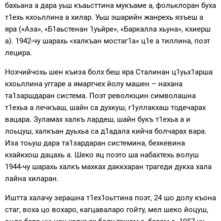
бахьана а дара уьш къаьсттина мукъаме а, фольклоран буха
т1ехь кхоьллина а хилар. Уьш эшарийн жанрехь язъеш а
яра («Аза», «Б1аьстенан 1уьйре», «Баркалла хьуна», кхиерш
а). 1942-чу шарахь «халкъан мостаг1а» ц1е а тиллина, поэт
лецира.
Нохчийчохь шен къиза болх беш яра Сталинан ц1уьх1арша
кхоьллина уггаре а ямартчех йолу машен – нахана
та1заршдаран система. Поэт революцин символашна
т1ехьа а лечкъаш, шайн са духкуш, г1уллакхаш тодечарах
вацара. Зуламах халкъ лардеш, шайн букъ т1ехьа а и
лоьцуш, халкъан дуьхьа са д1адала кийча болчарах вара.
Иза тоьуш дара та1зардаран системина, бехкевина
кхайкхош дацахь а. Шеко яц поэто ша набахтехь волуш
1944-чу шарахь халкъ махках даккхаран трагеди дукха хала
лайна хиларан.
Иштта халачу зерашна т1ех1оьттина поэт, 24 шо долу къона
стаг, воха цо вохаро, кагцаваларо гойту, мел шеко йоцуш,