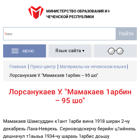
МИНИСТЕРСТВО ОБРАЗОВАНИЯ И НАУКИ
ЧЕЧЕНСКОЙ РЕСПУБЛИКИ
Язык сайта
МЕНЮ
Главная
Пресс-центр
Материалы на чеченском языке
Лорсанукаев У. "Мамакаев 1арбин – 95 шо"
Лорсанукаев У. "Мамакаев 1арбин
– 95 шо"
Мамакаев Шамсуддин к1ант 1арби вина 1918 шеран 2-чу
декабрехь Лаха-Неврехь. Серноводскерчу берийн ц1ийнехь
дешначул т1аьхьа 1934-чу шарахь 1арбис доьшу