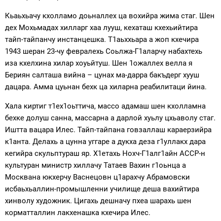
Кьаьхьачу кхолламо доьналлех ца вохийра жима стаг. Шен
дех Мохьмадах хилларг хаа лууш, кехаташ кхехьийтира
тайп-тайпанчу инстанцешка. Т1аьххьара а жоп кхечира
1943 шеран 23-чу февралехь Соьлжа-Г1аларчу набахтехь
иза кхелхина хилар хоуьйтуш. Шен 1ожаллех велла я
Бериян салташа вийна – цунах ма-дарра бакъдерг хууш
дацара. Амма цуьнан бехк ца хиларна реабилитаци йина.
Хала киртиг т1ех1оьттича, массо адамаш шен кхолламна
бехке долуш санна, массарна а дарлой хуьлу цхьаволу стаг.
Иштта вацара Илес. Тайп-тайпана говзаллаш караерзийра
к1анта. Делахь а цунна уггаре а дукха деза г1уллакх дара
кегийра скульптураш яр. Х1етахь Нохч-Г1алг1айн АССР-н
культуран министр хиллачу Татаев Вахин г1оьнца а
Москвана юкхерчу Васнецовн ц1арахчу Абрамовски
исбаьхьаллин-промышленни училище деша вахийтира
хинволу художник. Цигахь дешначу пхеа шарахь шен
корматталлин лакхенашка кхечира Илес.