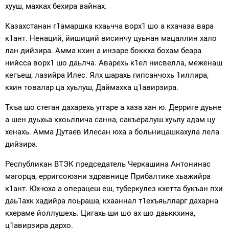
хууш, махках бехира вайнах.
Казахстанан г1амаршка кхаьчча ворх1 шо а кхачаза вара
к1ант. Ненаций, йишиций висинчу цуьнан мацаллин хало
лан дийзира. Амма кхин а инзаре боккха бохам беара
нийсса ворх1 шо даьлча. Аварехь к1ел нисвелла, меженаш
кегъеш, лазийра Илес. Ялх шарахь гипсанчохь 1иллира,
кхин товалар ца хуьлуш, Даймахка ц1авирзира.
Ткъа шо стеган дахарехь уггаре а хаза хан ю. Дерриге дуьне
а шен дуьхьа кхоьллича санна, сакъералуш хуьлу адам цу
хенахь. Амма Дутаев Илесан юха а больницашкахула лела
дийзира.
Республикан ВТЭК председатель Черкашина Антонинас
магорца, ерригсоюзни здравнице Прибалтике хьажийра
к1ант. Юх-юха а операцеш еш, туберкулез кхетта букъан пхи
даь1ахк хадийра лоьраша, кхааннал т1ехъяьлларг дахарна
кхераме йоллушехь. Цигахь ши шо ах шо даьккхина,
ц1авирзира дархо.