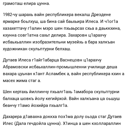
грамоташ елира цунна.
1982-чу шарахь вайн республикера векалш Дрездене
ярмарке боьлхуш, ша бина сай баьхьира Илеса. И ч1ог1а
хазахеттачу г1алин мэро шен пхьаьрсах схьа а даьккхина,
кхунна совг1атна сахьт делира. Захаровн ц1арахчу
исбаьхьаллин изобразительни музейхь а бара халкъан
художникан скульптурни белхаш.
Дутаев Илеса г1айг1абарца Васнецовн ц1арахчу
Абрамовски исбаьхаллин-промышленни училище деша
вахара цуьнан к1ант Асламбек а, вайн республикера кхин а
масех жима стаг а.
Шен кертахь йиллинчу пхьалг1ахь 1амабора скульптурни
балхаца шовкъ йолу кегийрхой. Вайн халкъана ца оьшуш
беанчу т1амо йохийра пхьалг1а.
Дахарера д1авахна доккха пох1ма долу оьзда стаг Дутаев
Илес (Дала гечдойла цунна). Х1инца а шен кхоллараллин