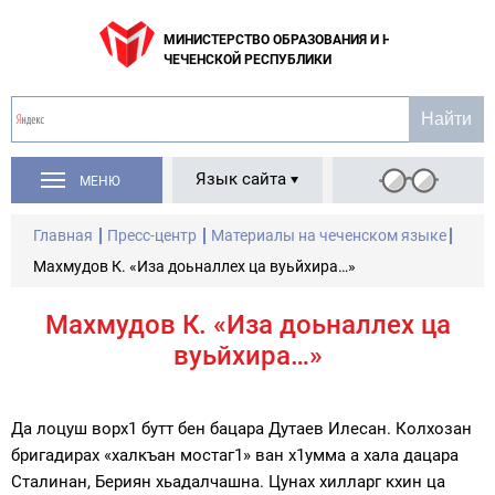
МИНИСТЕРСТВО ОБРАЗОВАНИЯ И НАУКИ
ЧЕЧЕНСКОЙ РЕСПУБЛИКИ
Язык сайта
МЕНЮ
Главная
Пресс-центр
Материалы на чеченском языке
Махмудов К. «Иза доьналлех ца вуьйхира…»
Махмудов К. «Иза доьналлех ца
вуьйхира…»
Да лоцуш ворх1 бутт бен бацара Дутаев Илесан. Колхозан
бригадирах «халкъан мостаг1» ван х1умма а хала дацара
Сталинан, Бериян хьадалчашна. Цунах хилларг кхин ца