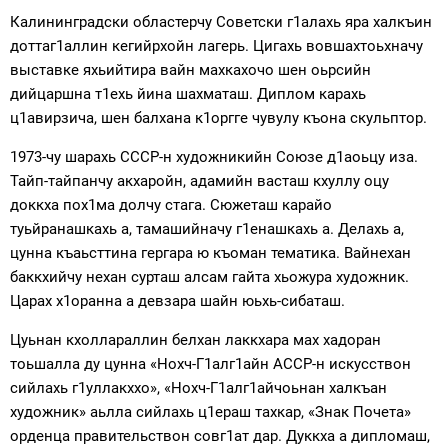
Калининградски областерчу Советски г1алахь яра халкъин
доттаг1аллин кегийрхойн лагерь. Цигахь вовшахтоьхначу
выставке яхьийтира вайн махкахочо шен оьрсийн
дийцаршна т1ехь йина шахматаш. Диплом карахь
ц1авирзича, шен балхана к1оргге чувулу къона скульптор.
1973-чу шарахь СССР-н художникийн Союзе д1аоьцу иза.
Тайп-тайпанчу акхаройн, адамийн васташ кхуллу оцу
доккха пох1ма долчу стага. Сюжеташ карайо
туьйранашкахь а, тамашийначу г1енашкахь а. Делахь а,
цунна къаьсттина гергара ю къоман тематика. Вайнехан
баккхийчу нехан сурташ алсам гайта хьожура художник.
Царах х1оранна а девзара шайн юьхь-сибаташ.
Цуьнан кхоллараллин белхан лаккхара мах хадоран
тоьшалла ду цунна «Нохч-Г1алг1айн АССР-н искусствон
сийлахь г1уллакххо», «Нохч-Г1алг1айчоьнан халкъан
художник» аьлла сийлахь ц1ераш тахкар, «Знак Почета»
орденца правительствон совг1ат дар. Дуккха а дипломаш,