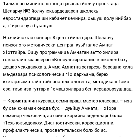
1илманан министерствоца цхьаьна йолчу проектаца
Шеларчу №3 йолчу юкъардешаран школехь
евростандартаца ши кабинет кечйира, оьшуш долу йийбар
а, г1ирс а чу а буьллуш.
Нохчийчохь и саннарг 8 центр йина цара. Шеларчу
психолого-методически центран куьйгалле Амнат
х1оттийра. Оццу программица Амнатан аьтто хилира
говзаллин кхаашеран «Консультирование в школе» боху
дешар чекхдаккха а. Амма Амнатна хетарехь, берашна хила
ма-деззара психологически г1о дархьама, берех
кхетархьама тайп-тайпана технологеш а, методикаш 1амо
еза, ткъа иза гуттар а 1емаш хиларца бен керадоьрзуш дац.
– Корматаллин курсаш, семинараш, мастер-классаш, – иза
бу сан кхиаман ондда бух, – дуьйцу Амната, – х1ора
семинар чекхяьлча, ас сайна карийна зеделларг балха
т1ехь юкъадоккху. Диагностически, коррекционни,
профилактически, просветительски болх бо ас.