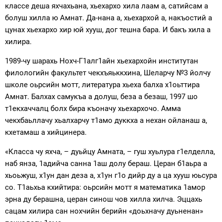
классе деша яхчахьана, хьехархо хила лаам а, сатийсам а
болуш хилла ю Амнат. Да-нана а, хьехархой а, накъостий а
цунах хьехархо хир юй хууш, дог тешна бара. И бакъ хила а
хилира.
1989-чу шарахь Нохч-Г1алг1айн хьехархойн институтан
филологийн факультет чекхъяьккхина, Шеларчу №3 йолчу
школе оьрсийн мотт, литература хьеха балха х1оьттира
Амнат. Балхах самукъа а долуш, беза а безаш, 1997 шо
т1екхаччалц болх бира къоначу хьехархочо. Амма
чекхбаьллачу хьалхарчу т1амо дуккха а нехан ойланаш а,
кхетамаш а хийцинера.
«Класса чу яхча, – дуьйцу Амната, – гуш хуьлура г1елделла,
наб янза, 1адийча санна 1аш долу бераш. Церан б1аьра а
хьоьжуш, х1ун дан деза а, х1ун г1о дийр ду а ца хууш юьсура
со. Т1аьхьа кхийтира: оьрсийн мотт я математика 1амор
эрна ду берашна, церан синош чов хилла хилча. Эццахь
сацам хилира сан нохчийн берийн «доьхначу дуьненан»