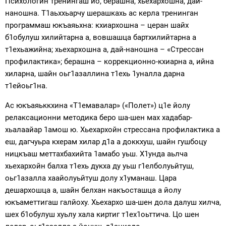
Психологин тренингаш йо, берашна, хьехархошна, дай-
наношна. Т1аьххьарчу шерашкахь ас керла тренинган
программаш юкъаяьхна: кхиархошна – церан шайх
б1обулуш хилийтарна а, вовшашца бартхилийтарна а
т1ехьажийна; хьехархошна а, дай-наношна – «Стрессан
профилактика»; берашна – коррекционно-кхиарна а, ийна
хиларна, шайн оьг1азаллина т1ехь 1уналла дарна
т1ейоьг1на.
Ас юкъаяьккхина «Т1емавалар» («Полет») ц1е йолу
релаксационни методика беро ша-шен мах хадабар-
хьалаайар 1амош ю. Хьехархойн стрессана профилактика а
еш, дагчуьра кхерам хилар д1а а доккхуш, шайн гушбоцу
ницкъаш меттахбахийта 1амабо уьш. Х1унда аьлча
хьехархойн балха т1ехь дукха ду уьш г1елболуьйтуш,
оьг1азалла хаайолуьйтуш долу х1уманаш. Цара
дешархошца а, шайн белхан накъосташца а йолу
юкъаметтигаш галйоху. Хьехархо ша-шен дола далуш хилча,
шех б1обулуш хуьлу хала киртиг т1ех1оьттича. Цо шен