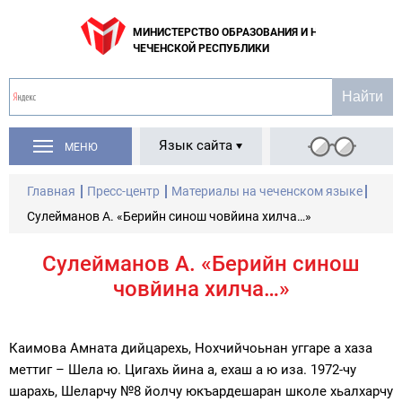
МИНИСТЕРСТВО ОБРАЗОВАНИЯ И НАУКИ
ЧЕЧЕНСКОЙ РЕСПУБЛИКИ
Язык сайта
МЕНЮ
Главная
Пресс-центр
Материалы на чеченском языке
Сулейманов А. «Берийн синош човйина хилча…»
Сулейманов А. «Берийн синош
човйина хилча…»
Каимова Амната дийцарехь, Нохчийчоьнан уггаре а хаза
меттиг – Шела ю. Цигахь йина а, ехаш а ю иза. 1972-чу
шарахь, Шеларчу №8 йолчу юкъардешаран школе хьалхарчу