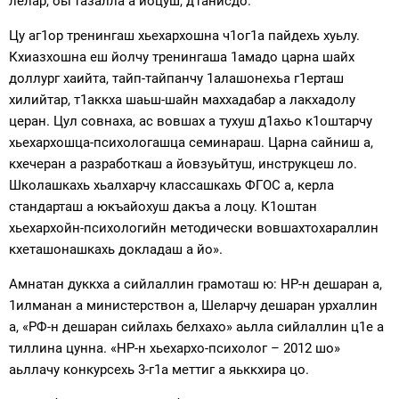
лелар, оьг1азалла а йоцуш, д1анисдо.
Цу аг1ор тренингаш хьехархошна ч1ог1а пайдехь хуьлу.
Кхиазхошна еш йолчу тренингаша 1амадо царна шайх
доллург хаийта, тайп-тайпанчу 1алашонехьа г1ерташ
хилийтар, т1аккха шаьш-шайн маххадабар а лакхадолу
церан. Цул совнаха, ас вовшах а тухуш д1ахьо к1оштарчу
хьехархошца-психологашца семинараш. Царна сайниш а,
кхечеран а разработкаш а йовзуьйтуш, инструкцеш ло.
Школашкахь хьалхарчу классашкахь ФГОС а, керла
стандарташ а юкъайохуш дакъа а лоцу. К1оштан
хьехархойн-психологийн методически вовшахтохараллин
кхеташонашкахь докладаш а йо».
Амнатан дуккха а сийлаллин грамоташ ю: НР-н дешаран а,
1илманан а министерствон а, Шеларчу дешаран урхаллин
а, «РФ-н дешаран сийлахь белхахо» аьлла сийлаллин ц1е а
тиллина цунна. «НР-н хьехархо-психолог – 2012 шо»
аьллачу конкурсехь 3-г1а меттиг а яьккхира цо.