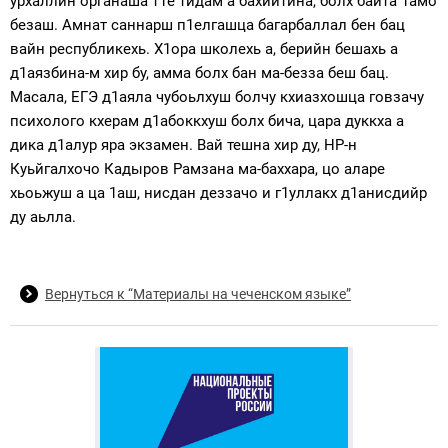
урхаллин органаша т1е тидам а бахийтина, болх байта 1амо
безаш. Амнат саннарш п1елгашца багарбаллал бен бац
вайн республикехь. Х1ора школехь а, берийн бешахь а
д1аязбина-м хир бу, амма болх бан ма-безза беш бац.
Масала, ЕГЭ д1аяла чубоьлхуш болчу кхиазхошца говзачу
психолого кхерам д1абоккхуш болх бича, цара дуккха а
дика д1алур яра экзамен. Вай тешна хир ду, НР-н
Куьйгалхочо Кадыров Рамзана ма-баххара, цо аларе
хьоьжуш а ца 1аш, нисдан деззачо и г1уллакх д1анисдийр
ду аьлла.
Вернуться к “Материалы на чеченском языке”