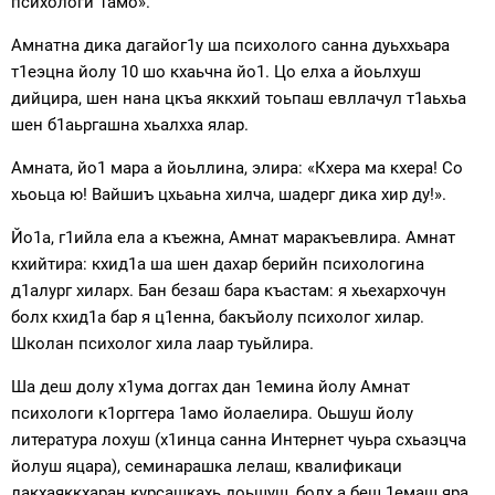
психологи 1амо».
Амнатна дика дагайог1у ша психолого санна дуьххьара
т1еэцна йолу 10 шо кхаьчна йо1. Цо елха а йоьлхуш
дийцира, шен нана цкъа яккхий тоьпаш евллачул т1аьхьа
шен б1аьргашна хьалхха ялар.
Амната, йо1 мара а йоьллина, элира: «Кхера ма кхера! Со
хьоьца ю! Вайшиъ цхьаьна хилча, шадерг дика хир ду!».
Йо1а, г1ийла ела а къежна, Амнат маракъевлира. Амнат
кхийтира: кхид1а ша шен дахар берийн психологина
д1алург хиларх. Бан безаш бара къастам: я хьехархочун
болх кхид1а бар я ц1енна, бакъйолу психолог хилар.
Школан психолог хила лаар туьйлира.
Ша деш долу х1ума доггах дан 1емина йолу Амнат
психологи к1орггера 1амо йолаелира. Оьшуш йолу
литература лохуш (х1инца санна Интернет чуьра схьаэцча
йолуш яцара), семинарашка лелаш, квалификаци
лакхаяккхаран курсашкахь доьшуш, болх а беш 1емаш яра