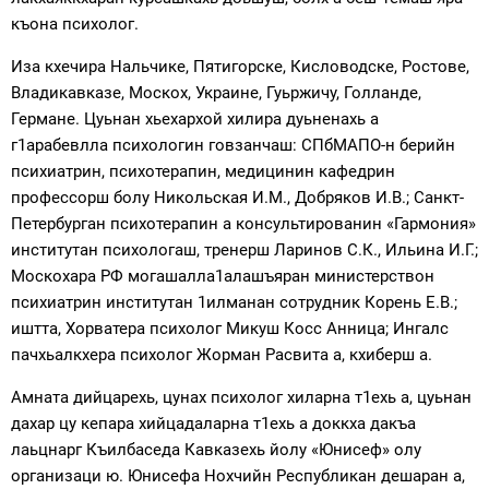
къона психолог.
Иза кхечира Нальчике, Пятигорске, Кисловодске, Ростове,
Владикавказе, Москох, Украине, Гуьржичу, Голланде,
Германе. Цуьнан хьехархой хилира дуьненахь а
г1арабевлла психологин говзанчаш: СПбМАПО-н берийн
психиатрин, психотерапин, медицинин кафедрин
профессорш болу Никольская И.М., Добряков И.В.; Санкт-
Петербурган психотерапин а консультированин «Гармония»
институтан психологаш, тренерш Ларинов С.К., Ильина И.Г.;
Москохара РФ могашалла1алашъяран министерствон
психиатрин институтан 1илманан сотрудник Корень Е.В.;
иштта, Хорватера психолог Микуш Косс Анница; Ингалс
пачхьалкхера психолог Жорман Расвита а, кхиберш а.
Амната дийцарехь, цунах психолог хиларна т1ехь а, цуьнан
дахар цу кепара хийцадаларна т1ехь а доккха дакъа
лаьцнарг Къилбаседа Кавказехь йолу «Юнисеф» олу
организаци ю. Юнисефа Нохчийн Республикан дешаран а,