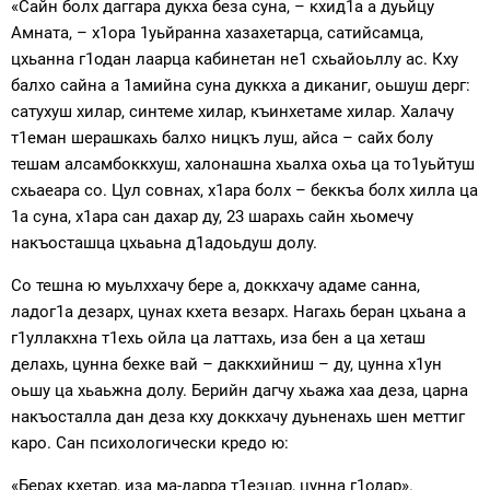
«Сайн болх даггара дукха беза суна, – кхид1а а дуьйцу
Амната, – х1ора 1уьйранна хазахетарца, сатийсамца,
цхьанна г1одан лаарца кабинетан не1 схьайоьллу ас. Кху
балхо сайна а 1амийна суна дуккха а диканиг, оьшуш дерг:
сатухуш хилар, синтеме хилар, къинхетаме хилар. Халачу
т1еман шерашкахь балхо ницкъ луш, айса – сайх болу
тешам алсамбоккхуш, халонашна хьалха охьа ца то1уьйтуш
схьаеара со. Цул совнах, х1ара болх – беккъа болх хилла ца
1а суна, х1ара сан дахар ду, 23 шарахь сайн хьомечу
накъосташца цхьаьна д1адоьдуш долу.
Со тешна ю муьлххачу бере а, доккхачу адаме санна,
ладог1а дезарх, цунах кхета везарх. Нагахь беран цхьана а
г1уллакхна т1ехь ойла ца латтахь, иза бен а ца хеташ
делахь, цунна бехке вай – даккхийниш – ду, цунна х1ун
оьшу ца хьаьжна долу. Берийн дагчу хьажа хаа деза, царна
накъосталла дан деза кху доккхачу дуьненахь шен меттиг
каро. Сан психологически кредо ю:
«Берах кхетар, иза ма-дарра т1еэцар, цунна г1одар».