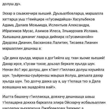
долуш ду».
Эххар а схьакхечира хьеший. Дуьхьалбовларца, маршалла
хаттарца уьш т1еийцира «х1усамдайша» Хасульбеков
Адама, Далаев Мохьмада, Ислентьев Александра,
Ибрагимов Мусас, Азимов Илеса, Эльмурзаев Ислама.
Хьешашна диканиг лаарца дийкира «х1усамнанойн»
Даудова Дианин, Басханова Лалитин, Тисаева Лианин
маршаллин дешнаш а:
«Де дика хуьлда, марша а дог1ийла шу, тхан хьоме хьеший!
Дахар ирсе, х1усам токхе, доьзал беркате хуьлда шун.
Ненан йо1 ирс долуш, ден к1ант г1иллакх долуш кхуьийла
шун. 1уьйренаш-суьйренаш маьрша йолуш, декъала дахар
хуьлда шун. Тхо долчу дахка шу а, шу т1елаца тхо а Дала
вовшашна ма эшадойла вай!».
Иштта башхачу г1иллакхца, довхачу дешнашца шаьш
т1елацарна доккха баркалла элира Ойсхарчу исбаьхьаллин
школерчу хьехархоша Джабраилова Заремас а,