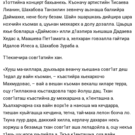
х1оттийна концерт бахьанехь. Къоначу артистийн Тисаева
Лианин, Шахабова Танзилин зевнечу аьзнаша балхийра
Даймахке, нене болу безам. Шайн эшаршкахь дийцира цара
нохчийн къомах а, цуьнан мехкарех а долу дозалла. Цаьрца
яхье бовларца «Даймохк» илли д1аэлира хьешаша Дадаева
Хедас а, Маашева Пет1амата а, хелхаран говзалла гайтира
Идалов Илеса а, Шахабов Зураба а.
Т1екхечира совг1атийн хан.
«Хууш ма-хиллара, дуьххьара веанчу хьешана совг1ат деш
1едал ду вайн къоман, – къастийра хьехархочо
Махмудовас, – вай а вешан къоман векалш хиларе терра,
оцу г1иллакхна юьстахдовла таро йолуш дац. Тхан
совг1аташ къастийна ду мехкаршна а, к1енташна а.
Хьалхарчарна оха вайн ворх1е а наноша ма кечдарра,
тхешан куьйгашца кечдина, тегна, тай-маха лелон бохча ло.
Тхуна луур дара, даккхий хилла, керлачу дахаран некъ
хоржуш а безамца тхан совг1ат аша леладойла а, оцу некъа
т1ехь шу ирсе хуьлийла а. Ткъа к1енташна, оха вайн