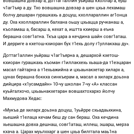
вовшашна довзар а, доттаг1аллин уьйраш кхоллар а, ерш
ч1аг1ъяр а ду. Тхо вовшашна довзар а шен цхьа лехамаш
болчу дешаран гурашкахь а доцуш, кхоллараллин аг1онца
ду. Оха кхоллараллин балхана оьшу цхьацца ручканаш а,
къоламаш а, басарш а, кехат а, иштта кхиерш а еъна
берашна совг1атна. Ткъа цара а кечдина шайн совг1аташ.
И дерриге а кхетош-кхиоран бух т1ехь долу г1уллакхаш ду».
Доттаг1аллин уьйраш ч1аг1ъярна а, дешархой кхетош-
кхиоран гурашкахь къоман г1иллакхехь хьаша-да т1еэцаран
масал гайтарна а т1ехьажийна и цхьаьнакхетар хиларх а,
цунах берашна боккха синкъерам а, масал а хиларх доьзна
дийцира «х1усамдайн» 10-чу школан 7-чу «А» классан
куьйгалхочо, цхьаьнакхетаран вовшахтохархо йолчу
Махмудова Хедас:
«Мукъа де хиларх доьзна доцуш, 1уьйрре схьадаьхкина,
хьеший т1елаца кечам беш ду сан бераш. Оха кечдина
хьешашна довха дешнаш, совг1аташ, иллеш, эшарш, мерза
кхача а. Царах муьлххарг а шен цхьа билггала маь1на