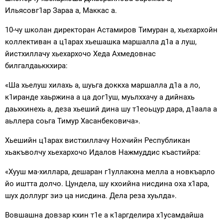
Ильясовг1ар Зараа а, Маккас а.
10-чу школан директоран Астамиров Тимуран а, хьехархойн
коллективан а ц1арах хьешашка маршалла д1а а луш,
йистхиллачу хьехархочо Хеда Ахмедовнас
билгалдаьккхира:
«Ша хьелуш хилахь а, шуьга доккха маршалла д1а а ло,
к1иранде хаьржина а ца дог1уш, муьлххачу а дийнахь
даьхкинехь а, деза хьеший дина шу т1еоьцур дара, д1аала а
аьллера соьга Тимур Хасанбековича».
Хьешийн ц1арах вистхиллачу Нохчийн Республикан
хьакъволчу хьехархочо Идалов Нажмуддис къастийра:
«Хууш ма-хиллара, дешаран г1уллакхна мелла а новкъарло
йо иштта долчо. Цундела, шу кхоийна нисдина оха х1ара,
шух доллург зиэ ца нисдина. Дела реза хуьлда».
Вовшашна довзар кхин т1е а к1аргделира х1усамдайша