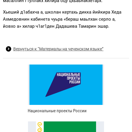
масаллин г1уллакх хилира оцу цхьаьнакхетарх.
Хьеший д1абахча а, школан кертахь дикка йийкира Хеда
Ахмедовнин кабинета чуьра «бераш маьлхан серло а,
йовхо а» хилар ч1аг1ден Дадашева Тамарин эшар.
Вернуться к “Материалы на чеченском языке”
Национальные проекты России