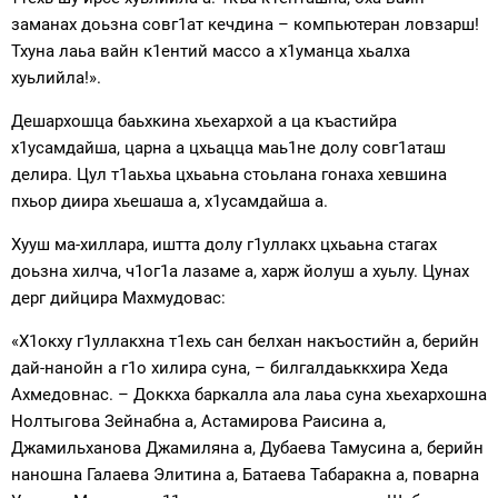
заманах доьзна совг1ат кечдина – компьютеран ловзарш!
Тхуна лаьа вайн к1ентий массо а х1уманца хьалха
хуьлийла!».
Дешархошца баьхкина хьехархой а ца къастийра
х1усамдайша, царна а цхьацца маь1не долу совг1аташ
делира. Цул т1аьхьа цхьаьна стоьлана гонаха хевшина
пхьор диира хьешаша а, х1усамдайша а.
Хууш ма-хиллара, иштта долу г1уллакх цхьаьна стагах
доьзна хилча, ч1ог1а лазаме а, харж йолуш а хуьлу. Цунах
дерг дийцира Махмудовас:
«Х1окху г1уллакхна т1ехь сан белхан накъостийн а, берийн
дай-нанойн а г1о хилира суна, – билгалдаьккхира Хеда
Ахмедовнас. – Доккха баркалла ала лаьа суна хьехархошна
Нолтыгова Зейнабна а, Астамирова Раисина а,
Джамильханова Джамиляна а, Дубаева Тамусина а, берийн
наношна Галаева Элитина а, Батаева Табаракна а, поварна