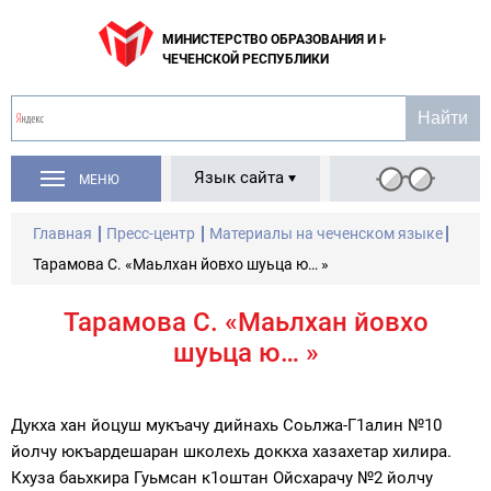
МИНИСТЕРСТВО ОБРАЗОВАНИЯ И НАУКИ
ЧЕЧЕНСКОЙ РЕСПУБЛИКИ
Язык сайта
МЕНЮ
Главная
Пресс-центр
Материалы на чеченском языке
Тарамова С. «Маьлхан йовхо шуьца ю… »
Тарамова С. «Маьлхан йовхо
шуьца ю… »
Дукха хан йоцуш мукъачу дийнахь Соьлжа-Г1алин №10
йолчу юкъардешаран школехь доккха хазахетар хилира.
Кхуза баьхкира Гуьмсан к1оштан Ойсхарачу №2 йолчу