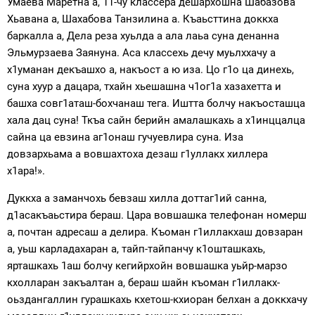
Умаева Маретна а, 11-чу классера дешархошна Шабазова
Хьавана а, Шахабова Танзилина а. Къаьсттина доккха
баркалла а, Дела реза хуьлда а ала лаьа суна денанна
Эльмурзаева Заянуна. Аса классехь дечу муьлххачу а
х1уманан декъашхо а, накъост а ю иза. Цо г1о ца динехь,
суна хуур а дацара, тхайн хьешашна ч1ог1а хазахетта и
башха совг1аташ-бохчанаш тега. Иштта болчу накъосташца
хала дац суна! Ткъа сайн берийн амалашкахь а х1инццалца
сайна ца евзина аг1онаш гучуевлира суна. Иза
довзархьама а вовшахтоха дезаш г1уллакх хиллера
х1ара!».
Дуккха а заманчохь бевзаш хилла доттаг1ий санна,
д1асакъаьстира бераш. Цара вовшашка телефонан номерш
а, почтан адресаш а делира. Къоман г1иллакхаш довзаран
а, уьш карладахаран а, тайп-тайпанчу к1ошташкахь,
ярташкахь 1аш болчу кегийрхойн вовшашка уьйр-марзо
кхолларан закъалтан а, бераш шайн къоман г1иллакх-
оьздангаллин гурашкахь кхетош-кхиоран белхан а доккхачу