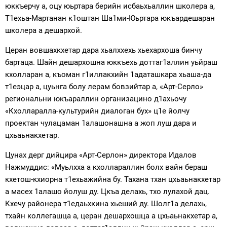
юккъерчу а, оцу юьртара берийн исбаьхьаллин школера а,
Т1ехьа-Мартанан к1оштан Ша1ми-Юьртара юкъардешаран
школера а дешархой.
Церан вовшахкхетар дара хьалххехь хьехархоша бинчу
бартаца. Шайн дешархошна юккъехь доттаг1аллин уьйраш
кхолларан а, къоман г1иллакхийн 1адаташкара хьаша-да
т1еэцар а, цуьнга болу лерам бовзийтар а, «Арт-Серло»
региональни юкъараллин организацино д1ахьочу
«Кхолларалла-культурийн диалоган бух» ц1е йолчу
проектан чулацаман 1алашонашна а жоп луш дара и
цхьаьнакхетар.
Цунах дерг дийцира «Арт-Серлон» директора Идалов
Нажмуддис: «Муьлхха а кхоллараллин болх вайн бераш
кхетош-кхиорна т1ехьажийна бу. Тахана тхан цхьаьнакхетар
а масех 1алашо йолуш ду. Цкъа делахь, тхо лулахой дац.
Кхечу районера т1едаьхкина хьеший ду. Шолг1а делахь,
тхайн коллегашца а, церан дешархошца а цхьаьнакхетар а,