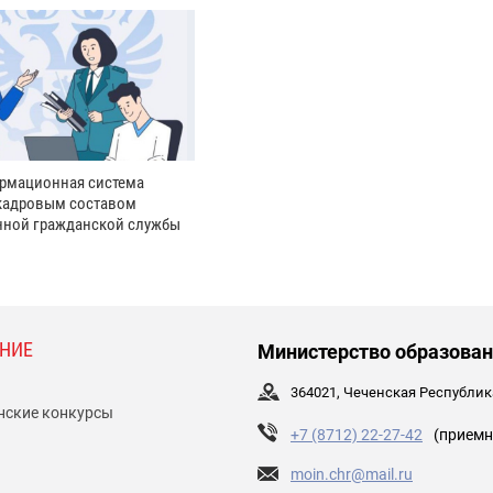
рмационная система
кадровым составом
нной гражданской службы
НИЕ
Министерство образован
364021, Чеченская Республика,
нские конкурсы
+7 (8712) 22-27-42
(приемн
moin.chr@mail.ru