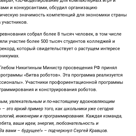
ьера», «3D-моделирование для компьютерных игр» и
тами и конкурсантами, обсудил организацию
тическую значимость компетенций для экономики страны
 участников.
ревнования
собрал более 8 тысяч человек, в том числе
яли участие
более 500 тысяч студентов
колледжей и
рекорд, который свидетельствует о растущем интересе
хникумах.
и Глебом Никитиным Министр просвещения РФ принял
рограммы «Битва роботов». Эта программа реализуется
ессионалы». Участники профориентационной программы
граммирования и конструирования роботов.
вым,
увлекательным и по-настоящему вдохновляющим
»
– это яркий пример того, как школьники уже сегодня
ологий, инженерии
и программирования. Каждая команда,
ебята, ваши идеи, энергия, любознательность и
 За вами – будущее!»
– подчеркнул Сергей Кравцов.