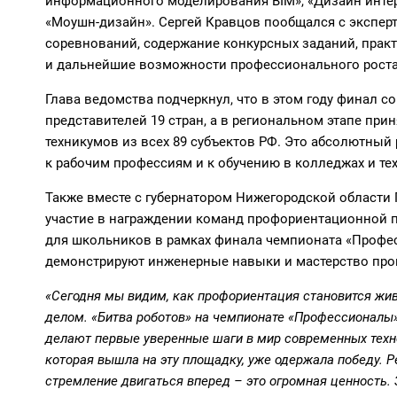
информационного моделирования BIM», «Дизайн интер
«Моушн-дизайн». Сергей Кравцов пообщался с экспер
соревнований, содержание конкурсных заданий, прак
и дальнейшие возможности профессионального роста
Глава ведомства подчеркнул, что в этом году
финал
со
представителей 19 стран,
а в региональном
этапе
прин
техникумов из всех 89 субъектов РФ. Это абсолютный 
к
рабочим профессиям и к обучению в колледжах и те
Также вместе с губернатором Нижегородской област
участие в награждении команд профориентационной п
для школьников в рамках финала чемпионата «Проф
демонстрируют инженерные навыки и мастерство про
«Сегодня мы
видим,
как профориентация становится жи
делом.
«
Битва роботов»
на
чемпионате «Профессионалы
делают первые
уверенные шаги в мир современных техн
которая вышла на эту площадку, уже одержала
победу.
Р
стремление
двигаться вперед – это огромная ценность.