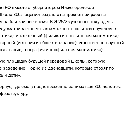
ия РФ
вместе с
губернатором Нижегородской
Школа
800»,
оценил результаты трехлетней работы
я на ближайшее время. В 2025/26 учебного году
здесь
едусматривает
шесть
возможных
профилей обучения в
атика), инженерный (физика и профильная математика),
итарный
(история и обществознание), естественно-научный
твознание, география и профильная математика).
ую площадку будущей передовой школы, которую
е заведение – одно из двенадцати, которые строят по
ь и дети».
рпус, где смогут одновременно заниматься 800 человек,
фраструктуру.