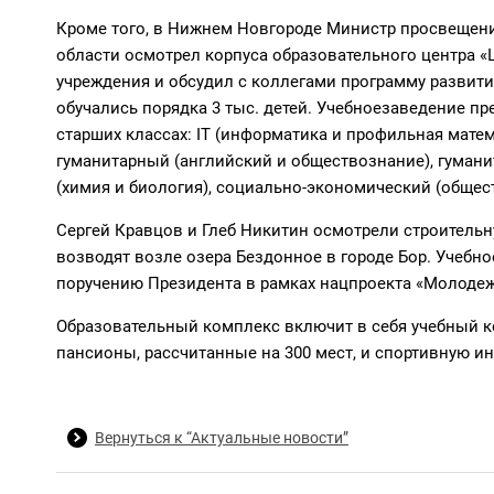
Кроме того,
в Нижнем Новгороде
Министр просвещен
области
осмотрел корпуса образовательного центра
«
учреждения и обсудил
с коллегами
программу развити
обучались порядка 3 тыс.
детей.
Учебное
заведение
пр
старших классах:
IT (информатика и профильная матем
гуманитарный (английский и обществознание), гуман
(химия и биология), социально-экономический (общес
Сергей Кравцов
и
Глеб Никитин
осмотрели строительн
возводят возле озера Бездонное в городе Бор. Учебно
поручению Президента в рамках нацпроекта «Молодеж
Образовательный комплекс включит в себя учебный ко
пансионы, рассчитанные на 300 мест, и спортивную ин
Вернуться к “Актуальные новости”