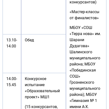
конкурсантов)
«Мастер-классы
от финалистов»
МБОУ «СОШ
«Терра нова» им.
Шарани
13.10-
Обед
Дудагова»
14.00
Шалинского
муниципального
района; МБОУ
«Побединская
СОШ»
14.00-
Конкурсное
Грозненского
15.45
испытание
муниципального
«Образовательный
района); МБОУ
проект» МШ1
«Гимназия № 1
(15 конкурсантов,
имени А-Х.